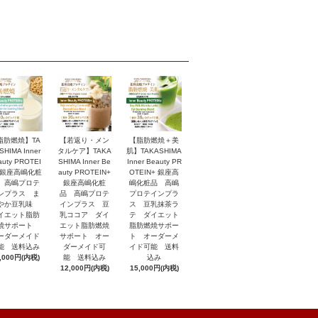
脂肪燃焼】TA
【若返り・メン
【脂肪燃焼＋美
SHIMA Inner
タルケア】TAKA
肌】TAKASHIMA
auty PROTEI
SHIMA Inner Be
Inner Beauty PR
 銀座高嶋化粧
auty PROTEIN+
OTEIN+ 銀座高
 高嶋プロテ
銀座高嶋化粧
嶋化粧品 高嶋
ンプラス ま
品 高嶋プロテ
プロテインプラ
やか豆乳味
インプラス 豆
ス 豆乳抹茶ラ
イエット脂肪
乳ココア ダイ
テ ダイエット
焼サポート
エット脂肪燃焼
脂肪燃焼サポー
ーダーメイド
サポート オー
ト オーダーメ
能 送料込み
ダーメイド可
イド可能 送料
,000円(内税)
能 送料込み
込み
12,000円(内税)
15,000円(内税)