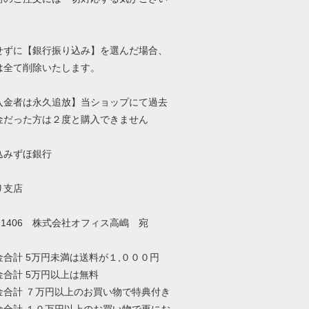
せずに【銀行振り込み】を選んだ場合、
は全て削除いたします。
入金者は永久追放】当ショップにて過去
金だった方は２度と購入できません
込みずほ銀行
り支店
91406 株式会社オフィス高嶋 宛
金合計 5万円未満は送料が１,０００円
金合計 5万円以上は無料
金合計 ７万円以上のお買い物で特典付き
金合計 １０万円以上のお買い物で更にお