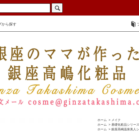
プから探す
ホーム
>
メイク
ホーム
>
基礎化粧品シリー
ホーム
>
銀座高嶋温泉美人