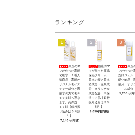
ランキング
1
2
3
銀座のマ
銀座のマ
銀座
マが作った高嶋
マが作った高嶋
マが作った
化粧水 １番人
保湿クリーム
洗顔ジェル
気商品 高嶋オ
日本の桜と日本
礎化粧品 
リジナルモイス
酒成分・温泉成
成分 オリ
チャー成分と温
分 オリジナル
ル成分
泉水の力でモチ
成分配合 高保
5,250円(内
モチ美肌へ導き
湿モチ肌【銀行
ます。高保湿
振り込みは５％
モチ肌【銀行振
割引】
り込みは５％割
6,090円(内税)
引】
7,140円(内税)