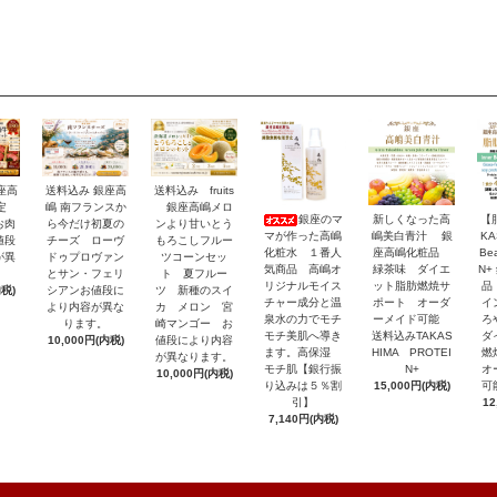
座高
送料込み 銀座高
送料込み fruits
限定
嶋 南フランスか
銀座高嶋メロ
銀座のマ
新しくなった高
【
お肉
ら今だけ初夏の
ンより甘いとう
マが作った高嶋
嶋美白青汁 銀
KA
値段
チーズ ローヴ
もろこしフルー
化粧水 １番人
座高嶋化粧品
Be
が異
ドゥプロヴァン
ツコーンセッ
気商品 高嶋オ
緑茶味 ダイエ
N+
。
とサン・フェリ
ト 夏フルー
リジナルモイス
ット脂肪燃焼サ
品
内税)
シアンお値段に
ツ 新種のスイ
チャー成分と温
ポート オーダ
イ
より内容が異な
カ メロン 宮
泉水の力でモチ
ーメイド可能
ろ
ります。
崎マンゴー お
モチ美肌へ導き
送料込みTAKAS
ダ
10,000円(内税)
値段により内容
ます。高保湿
HIMA PROTEI
燃
が異なります。
モチ肌【銀行振
N+
オ
10,000円(内税)
り込みは５％割
15,000円(内税)
可
引】
12
7,140円(内税)