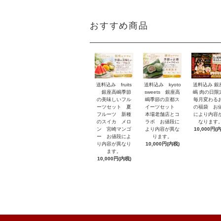
おすすめ商品
送料込み fruits
送料込み 銀
送料込み kyoto
銀座高嶋季節
嶋 肉の日
sweets 銀座高
の美味しいフル
毎月変わる
嶋季節の京都ス
ーツセット 夏
の福袋 お
イーツセット
フルーツ 新種
により内容
本場老舗店とコ
のスイカ メロ
なります
ラボ お値段に
ン 宮崎マンゴ
10,000円(
より内容が異な
ー お値段によ
ります。
り内容が異なり
10,000円(内税)
ます。
10,000円(内税)