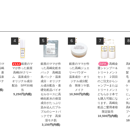
4
5
6
7
8
のマ
銀座のマ
銀座のママが作
銀座のママが作
高嶋金
高
高嶋
マが作った銀座
った高嶋化粧水
った高嶋ジュエ
運シャンプー＆
 基
高嶋UVクリー
パック 高嶋温
リーパウダー
髪
トリートメント
温泉
ム 温泉成分・
泉パック・温泉
温泉成分・オリ
毛
セット ２回目
ジナ
オリジナル成分
成分・オリジナ
ジナル成分配
のご注文からシ
配合 SPF30相
ル成分配合・基
合 簡単ツヤ肌
ケ
ャンプーまたは
税)
当
礎化粧品バイオ
メイク
リ
トリートメント
5,250円(内税)
セルロースに高
10,500円(内税)
に
どちらか２本で
嶋化粧水の保湿
ュ
も購入可能にな
成分がたっぷり
気
ります。高嶋化
染み込んだプル
高
粧品ご愛用者様
プルのシートパ
プ
限定販売
ックです 高保
10,500円(内税)
湿モチ肌
10
3,150円(内税)