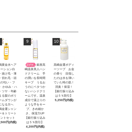
9
10
嶋黄金水ヘア
銀座高
高嶋金運ボディ
ローション白
ーソープ お金
嶋温泉美人ハン
・抜け毛・薄
の香り 目指し
ドクリーム 手
・切れ毛・頭
たのは水を弾い
の潤いを長時間
皮の匂い・フ
ていた時の肌！
キープ うるお
・ かゆみ・ハ
消臭！保湿！
うのにベタつか
・ツヤ・年齢
【銀行振り込み
ないハンドクリ
よる髪のボリ
は５％割引】
ームです。温泉
ームダウンが
5,250円(内税)
成分で湯上りの
になる方へ
ような手をキー
嶋金運シャン
プ、きめ細か
ー＆トリート
さ、保湿力UP
メントセット
【銀行振り込み
,500円(内税)
は５％割引】
4,200円(内税)