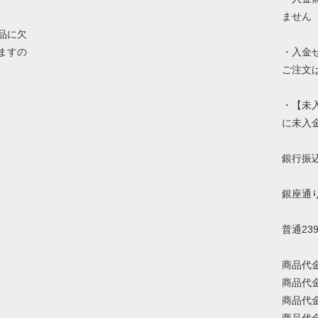
ません
品に欠
ますの
・入金
ご注文
・【未
に未入
銀行振
銀座通
普通23
商品代
商品代
商品代
商品代