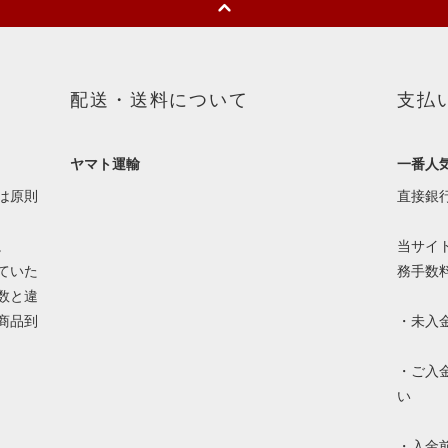
配送・送料について
支払
ヤマト運輸
一番人
は原則
直接銀
。
当サイ
ていた
務手数
数と違
商品到
・未入
・ご入
い
・入金