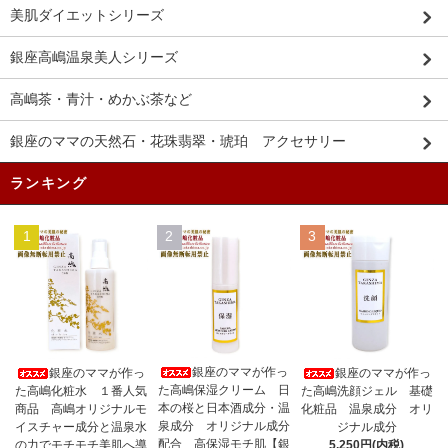
美肌ダイエットシリーズ
銀座高嶋温泉美人シリーズ
高嶋茶・青汁・めかぶ茶など
銀座のママの天然石・花珠翡翠・琥珀 アクセサリー
ランキング
1
2
3
銀座のママが作っ
銀座のママが作っ
銀座のママが作っ
た高嶋保湿クリーム 日
た高嶋化粧水 １番人気
た高嶋洗顔ジェル 基礎
本の桜と日本酒成分・温
商品 高嶋オリジナルモ
化粧品 温泉成分 オリ
泉成分 オリジナル成分
イスチャー成分と温泉水
ジナル成分
配合 高保湿モチ肌【銀
の力でモチモチ美肌へ導
5,250円(内税)