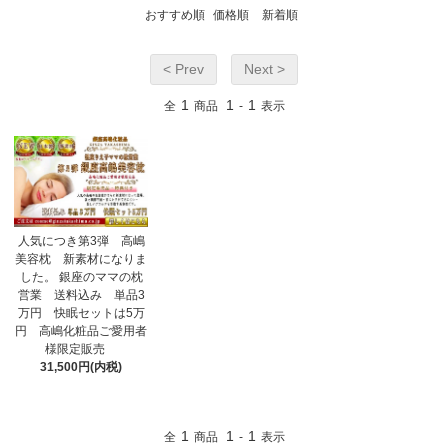
おすすめ順
価格順
新着順
< Prev
Next >
1
1
1
全
商品
-
表示
人気につき第3弾 高嶋
美容枕 新素材になりま
した。 銀座のママの枕
営業 送料込み 単品3
万円 快眠セットは5万
円 高嶋化粧品ご愛用者
様限定販売
31,500円(内税)
1
1
1
全
商品
-
表示