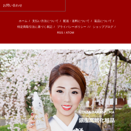
お問い合わせ
ホーム
/
支払い方法について
/
配送・送料について
/
返品について
/
特定商取引法に基づく表記
/
プライバシーポリシー
/ /
ショップブログ
/
RSS
/
ATOM