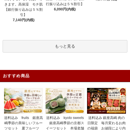
行振り込みは５％割引】
きます。高保湿 モチ肌
6,090円(内税)
【銀行振り込みは５％割
引】
7,140円(内税)
もっと見る
おすすめ商品
送料込み fruits 銀座高
送料込み 銀座高嶋 肉の
送料込み kyoto sweets
嶋季節の美味しいフルー
日限定 毎月変わるお肉
銀座高嶋季節の京都ス
ツセット 夏フルーツ
の福袋 お値段により内
イーツセット 本場老舗