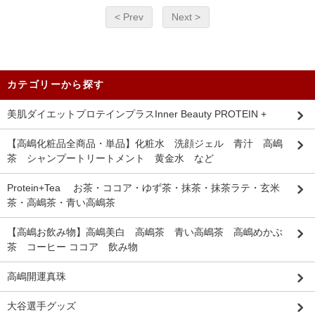
< Prev
Next >
カテゴリーから探す
美肌ダイエットプロテインプラスInner Beauty PROTEIN +
【高嶋化粧品全商品・単品】化粧水 洗顔ジェル 青汁 高嶋
茶 シャンプートリートメント 黄金水 など
Protein+Tea お茶・ココア・ゆず茶・抹茶・抹茶ラテ・玄米
茶・高嶋茶・青い高嶋茶
【高嶋お飲み物】高嶋美白 高嶋茶 青い高嶋茶 高嶋めかぶ
茶 コーヒー ココア 飲み物
高嶋開運真珠
大谷選手グッズ