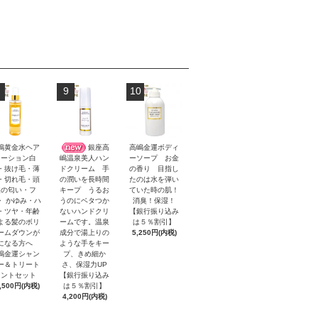
9
10
嶋黄金水ヘア
銀座高
高嶋金運ボディ
ローション白
ーソープ お金
嶋温泉美人ハン
・抜け毛・薄
の香り 目指し
ドクリーム 手
・切れ毛・頭
たのは水を弾い
の潤いを長時間
皮の匂い・フ
ていた時の肌！
キープ うるお
・ かゆみ・ハ
消臭！保湿！
うのにベタつか
・ツヤ・年齢
【銀行振り込み
ないハンドクリ
よる髪のボリ
は５％割引】
ームです。温泉
ームダウンが
5,250円(内税)
成分で湯上りの
になる方へ
ような手をキー
嶋金運シャン
プ、きめ細か
ー＆トリート
さ、保湿力UP
メントセット
【銀行振り込み
,500円(内税)
は５％割引】
4,200円(内税)