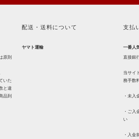
配送・送料について
支払
ヤマト運輸
一番人
は原則
直接銀
。
当サイ
ていた
務手数
数と違
商品到
・未入
・ご入
い
・入金