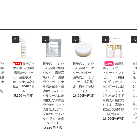
4
5
6
7
8
のマ
銀座のマ
銀座のママが作
銀座のママが作
高嶋金
高
高嶋
マが作った銀座
った高嶋化粧水
った高嶋ジュエ
運シャンプー＆
 基
高嶋UVクリー
パック 高嶋温
リーパウダー
髪
トリートメント
温泉
ム 温泉成分・
泉パック・温泉
温泉成分・オリ
毛
セット ２回目
ジナ
オリジナル成分
成分・オリジナ
ジナル成分配
のご注文からシ
配合 SPF30相
ル成分配合・基
合 簡単ツヤ肌
ケ
ャンプーまたは
税)
当
礎化粧品バイオ
メイク
リ
トリートメント
5,250円(内税)
セルロースに高
10,500円(内税)
に
どちらか２本で
嶋化粧水の保湿
ュ
も購入可能にな
成分がたっぷり
気
ります。高嶋化
染み込んだプル
高
粧品ご愛用者様
プルのシートパ
プ
限定販売
ックです 高保
10,500円(内税)
湿モチ肌
10
3,150円(内税)