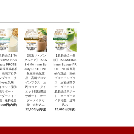
脂肪燃焼】TA
【若返り・メン
【脂肪燃焼＋美
SHIMA Inner
タルケア】TAKA
肌】TAKASHIMA
auty PROTEI
SHIMA Inner Be
Inner Beauty PR
 銀座高嶋化粧
auty PROTEIN+
OTEIN+ 銀座高
 高嶋プロテ
銀座高嶋化粧
嶋化粧品 高嶋
ンプラス ま
品 高嶋プロテ
プロテインプラ
やか豆乳味
インプラス 豆
ス 豆乳抹茶ラ
イエット脂肪
乳ココア ダイ
テ ダイエット
焼サポート
エット脂肪燃焼
脂肪燃焼サポー
ーダーメイド
サポート オー
ト オーダーメ
能 送料込み
ダーメイド可
イド可能 送料
,000円(内税)
能 送料込み
込み
12,000円(内税)
15,000円(内税)