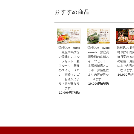
おすすめ商品
送料込み fruits
送料込み 銀
送料込み kyoto
銀座高嶋季節
嶋 肉の日
sweets 銀座高
の美味しいフル
毎月変わる
嶋季節の京都ス
ーツセット 夏
の福袋 お
イーツセット
フルーツ 新種
により内容
本場老舗店とコ
のスイカ メロ
なります
ラボ お値段に
ン 宮崎マンゴ
10,000円(
より内容が異な
ー お値段によ
ります。
り内容が異なり
10,000円(内税)
ます。
10,000円(内税)