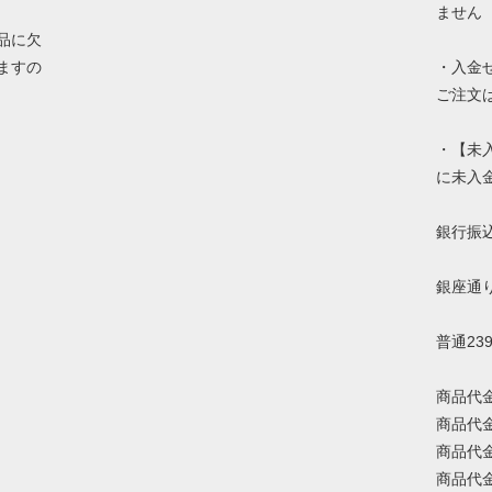
ません
品に欠
ますの
・入金
ご注文
・【未
に未入
銀行振
銀座通
普通23
商品代
商品代
商品代
商品代