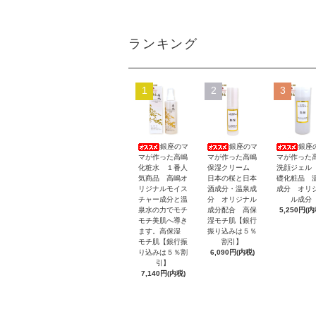
ランキング
1
2
3
銀座のマ
銀座のマ
銀座
マが作った高嶋
マが作った高嶋
マが作った
化粧水 １番人
保湿クリーム
洗顔ジェル
気商品 高嶋オ
日本の桜と日本
礎化粧品 
リジナルモイス
酒成分・温泉成
成分 オリ
チャー成分と温
分 オリジナル
ル成分
泉水の力でモチ
成分配合 高保
5,250円(内
モチ美肌へ導き
湿モチ肌【銀行
ます。高保湿
振り込みは５％
モチ肌【銀行振
割引】
り込みは５％割
6,090円(内税)
引】
7,140円(内税)