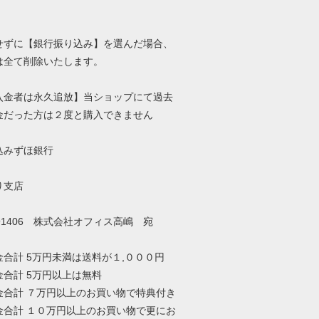
せずに【銀行振り込み】を選んだ場合、
は全て削除いたします。
入金者は永久追放】当ショップにて過去
金だった方は２度と購入できません
込みずほ銀行
り支店
91406 株式会社オフィス高嶋 宛
金合計 5万円未満は送料が１,０００円
金合計 5万円以上は無料
金合計 ７万円以上のお買い物で特典付き
金合計 １０万円以上のお買い物で更にお