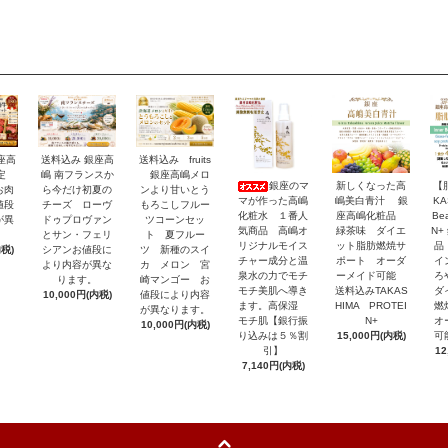
座高
送料込み 銀座高
送料込み fruits
限定
嶋 南フランスか
銀座高嶋メロ
銀座のマ
新しくなった高
【
お肉
ら今だけ初夏の
ンより甘いとう
マが作った高嶋
嶋美白青汁 銀
KA
値段
チーズ ローヴ
もろこしフルー
化粧水 １番人
座高嶋化粧品
Be
が異
ドゥプロヴァン
ツコーンセッ
気商品 高嶋オ
緑茶味 ダイエ
N+
。
とサン・フェリ
ト 夏フルー
リジナルモイス
ット脂肪燃焼サ
品
内税)
シアンお値段に
ツ 新種のスイ
チャー成分と温
ポート オーダ
イ
より内容が異な
カ メロン 宮
泉水の力でモチ
ーメイド可能
ろ
ります。
崎マンゴー お
モチ美肌へ導き
送料込みTAKAS
ダ
10,000円(内税)
値段により内容
ます。高保湿
HIMA PROTEI
燃
が異なります。
モチ肌【銀行振
N+
オ
10,000円(内税)
り込みは５％割
15,000円(内税)
可
引】
12
7,140円(内税)