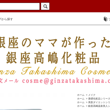
プから探す
ホーム
>
メイク
ホーム
>
基礎化粧品シリー
ホーム
>
美肌ダイエットシ
ホーム
>
銀座高嶋温泉美人