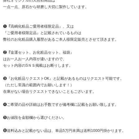
弊社オリジナルの天然石商品は
一点一点、原石から研磨し大切に製作しています。
❶『高嶋化粧品ご愛用者様限定品』、又は
『ご愛用者様限定品』と記載されているものは
弊社のお化粧品購入履歴があるご本人様限定販売とさせて頂きます。
❷『金運セット、お化粧品セット、福袋』
はお一人お一人内容が違いますので、
セット内容のSＮＳ掲載はお断りします。
❸『お化粧品リクエストOK』と記載があるものはリクエスト可能です。
（ただし常識の範囲内でお願いします！）
在庫がない場合リクエストできないこともございます。
❹ご希望の品や詳細はお手数ですが備考欄に記載をお願い致します。
❺お値段を金額欄から選びください。
❻送料込みと記載がない品は、単品5万円未満は送料1000円掛かります。