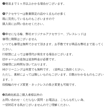
❼発送まで１ヶ月以上かかる場合がございます。
❽アクセサリーは数量限定の品や１点ものが多く
既に完売しているものもございますので
購入前にお問い合わせください。
❾幸せになる輪、弊社オリジナルアクセサリー、ブレスレッドは
修理に期限はございません
いつでも修理は無料でさせて頂きます。お手数ですが商品を弊社まで送ってく
ださい。
⑴状態によっては修理代が発生する場合がございます。
⑵チャームの追加は追加料金が必要です。
⑶修理にお時間を頂いております。
⑷クリーニングは何度でも無料です。（送料はご負担ください。
ただし、素材によっては難しいものもございます。日数がかかるものもござい
ます。）
⑸指輪のサイズ変更・ネックレスの長さ変更も可能です。
➓高嶋化粧品ご購入者様以外の
お問い合わせ・くだらない質問・お電話は、こちらも忙しい為、
一切対応する気がございませんのでご理解ください。