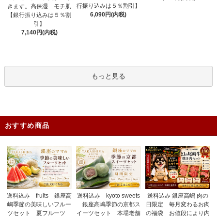
行振り込みは５％割引】
きます。高保湿 モチ肌
6,090円(内税)
【銀行振り込みは５％割
引】
7,140円(内税)
もっと見る
おすすめ商品
送料込み fruits 銀座高
送料込み 銀座高嶋 肉の
送料込み kyoto sweets
嶋季節の美味しいフルー
日限定 毎月変わるお肉
銀座高嶋季節の京都ス
ツセット 夏フルーツ
の福袋 お値段により内
イーツセット 本場老舗