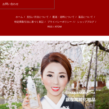
お問い合わせ
ホーム
/
支払い方法について
/
配送・送料について
/
返品について
/
特定商取引法に基づく表記
/
プライバシーポリシー
/ /
ショップブログ
/
RSS
/
ATOM