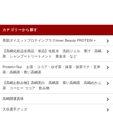
カテゴリーから探す
美肌ダイエットプロテインプラスInner Beauty PROTEIN +
【高嶋化粧品全商品・単品】化粧水 洗顔ジェル 青汁 高嶋
茶 シャンプートリートメント 黄金水 など
Protein+Tea お茶・ココア・ゆず茶・抹茶・抹茶ラテ・玄米
茶・高嶋茶・青い高嶋茶
【高嶋お飲み物】高嶋美白 高嶋茶 青い高嶋茶 高嶋めかぶ
茶 コーヒー ココア 飲み物
高嶋開運真珠
大谷選手グッズ