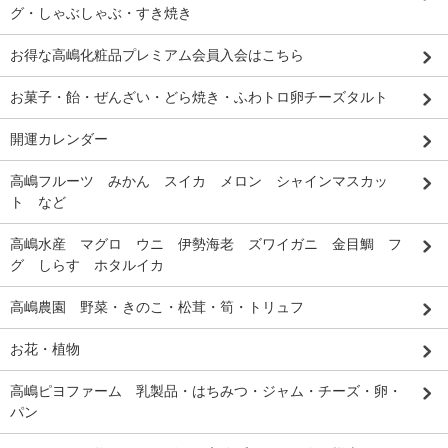
グ・しゃぶしゃぶ・すき焼き
お得な高嶋化粧品プレミアム会員入会はこちら
お菓子・飴・ぜんざい・どら焼き・ふわトロ卵チーズタルト
開運カレンダー
高嶋フルーツ みかん スイカ メロン シャインマスカッ
ト など
高嶋水産 マグロ ウニ 伊勢海老 ズワイガニ 金目鯛 フ
グ しらす ホタルイカ
高嶋農園 野菜・きのこ・松茸・筍・トリュフ
お花・植物
高嶋ピヨファーム 乳製品・はちみつ・ジャム・チーズ・卵・
パン