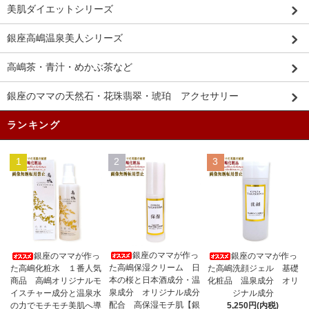
美肌ダイエットシリーズ
銀座高嶋温泉美人シリーズ
高嶋茶・青汁・めかぶ茶など
銀座のママの天然石・花珠翡翠・琥珀 アクセサリー
ランキング
1
2
3
銀座のママが作っ
銀座のママが作っ
銀座のママが作っ
た高嶋保湿クリーム 日
た高嶋化粧水 １番人気
た高嶋洗顔ジェル 基礎
本の桜と日本酒成分・温
商品 高嶋オリジナルモ
化粧品 温泉成分 オリ
泉成分 オリジナル成分
イスチャー成分と温泉水
ジナル成分
配合 高保湿モチ肌【銀
の力でモチモチ美肌へ導
5,250円(内税)