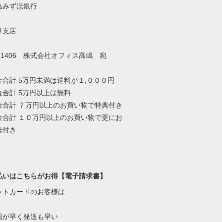
込みずほ銀行
り支店
91406 株式会社オフィス高嶋 宛
金合計 5万円未満は送料が１,０００円
金合計 5万円以上は無料
金合計 ７万円以上のお買い物で特典付き
金合計 １０万円以上のお買い物で更にお
典付き
払いはこちらがお得【電子請求書】
ットカードのお客様は
認が早く発送も早い