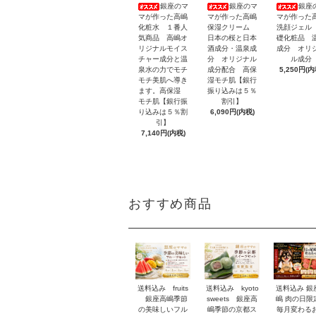
銀座のマ
銀座のマ
銀座
マが作った高嶋
マが作った高嶋
マが作った
化粧水 １番人
保湿クリーム
洗顔ジェル
気商品 高嶋オ
日本の桜と日本
礎化粧品 
リジナルモイス
酒成分・温泉成
成分 オリ
チャー成分と温
分 オリジナル
ル成分
泉水の力でモチ
成分配合 高保
5,250円(内
モチ美肌へ導き
湿モチ肌【銀行
ます。高保湿
振り込みは５％
モチ肌【銀行振
割引】
り込みは５％割
6,090円(内税)
引】
7,140円(内税)
おすすめ商品
送料込み fruits
送料込み 銀
送料込み kyoto
銀座高嶋季節
嶋 肉の日
sweets 銀座高
の美味しいフル
毎月変わる
嶋季節の京都ス