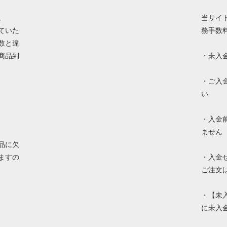
。
当サイ
ていた
務手数
数と違
商品到
・未入
・ご入
い
・入金
ません
品に欠
ますの
・入金
ご注文
・【未
に未入