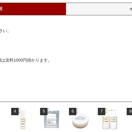
明
さい。
は送料1000円掛かります。
4
5
6
7
8