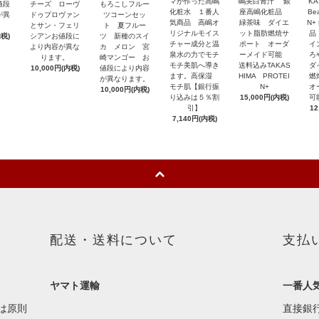
マが作った高嶋
嶋美白青汁 銀
KA
値段
チーズ ローヴ
もろこしフルー
化粧水 １番人
座高嶋化粧品
Be
が異
ドゥプロヴァン
ツコーンセッ
気商品 高嶋オ
緑茶味 ダイエ
N+
。
とサン・フェリ
ト 夏フルー
リジナルモイス
ット脂肪燃焼サ
品
内税)
シアンお値段に
ツ 新種のスイ
チャー成分と温
ポート オーダ
イ
より内容が異な
カ メロン 宮
泉水の力でモチ
ーメイド可能
ろ
ります。
崎マンゴー お
モチ美肌へ導き
送料込みTAKAS
ダ
10,000円(内税)
値段により内容
ます。高保湿
HIMA PROTEI
燃
が異なります。
モチ肌【銀行振
N+
オ
10,000円(内税)
り込みは５％割
15,000円(内税)
可
引】
12
7,140円(内税)
配送・送料について
支払
ヤマト運輸
一番人
は原則
直接銀