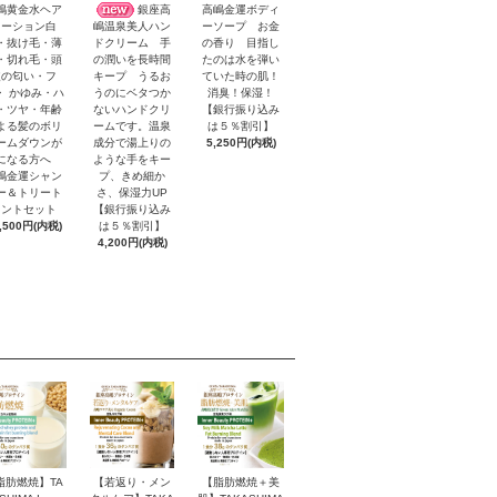
嶋黄金水ヘア
銀座高
高嶋金運ボディ
ローション白
ーソープ お金
嶋温泉美人ハン
・抜け毛・薄
の香り 目指し
ドクリーム 手
・切れ毛・頭
たのは水を弾い
の潤いを長時間
皮の匂い・フ
ていた時の肌！
キープ うるお
・ かゆみ・ハ
消臭！保湿！
うのにベタつか
・ツヤ・年齢
【銀行振り込み
ないハンドクリ
よる髪のボリ
は５％割引】
ームです。温泉
ームダウンが
5,250円(内税)
成分で湯上りの
になる方へ
ような手をキー
嶋金運シャン
プ、きめ細か
ー＆トリート
さ、保湿力UP
メントセット
【銀行振り込み
,500円(内税)
は５％割引】
4,200円(内税)
脂肪燃焼】TA
【若返り・メン
【脂肪燃焼＋美