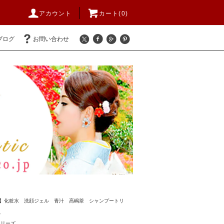
アカウント
カート(
0
)
ブログ
お問い合わせ
】化粧水 洗顔ジェル 青汁 高嶋茶 シャンプートリ
ズ
シリーズ