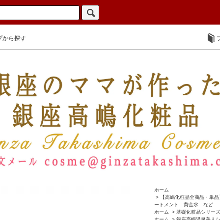
プから探す
ホーム
>
【高嶋化粧品全商品・単品
ートメント 黄金水 など
ホーム
>
基礎化粧品シリー
ホーム
>
銀座高嶋温泉美人