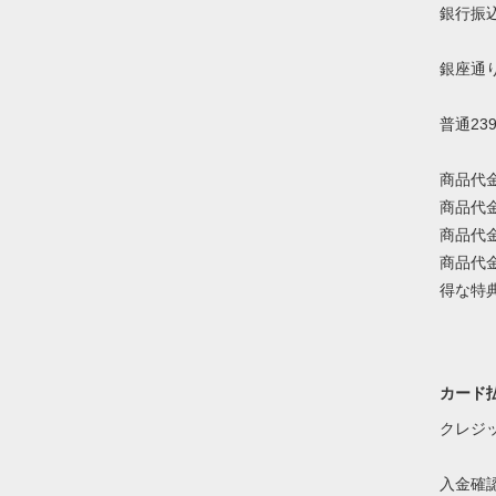
銀行振
銀座通
普通23
商品代
商品代
商品代
商品代
得な特
カード
クレジ
入金確