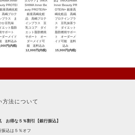
SHIMA Inner
タルケア】TAKA
肌】TAKASHIMA
auty PROTEI
SHIMA Inner Be
Inner Beauty PR
 銀座高嶋化粧
auty PROTEIN+
OTEIN+ 銀座高
 高嶋プロテ
銀座高嶋化粧
嶋化粧品 高嶋
ンプラス ま
品 高嶋プロテ
プロテインプラ
やか豆乳味
インプラス 豆
ス 豆乳抹茶ラ
イエット脂肪
乳ココア ダイ
テ ダイエット
焼サポート
エット脂肪燃焼
脂肪燃焼サポー
ーダーメイド
サポート オー
ト オーダーメ
能 送料込み
ダーメイド可
イド可能 送料
,000円(内税)
能 送料込み
込み
12,000円(内税)
15,000円(内税)
い方法について
気 お得な５％割引【銀行振込】
行振込は５％オフ