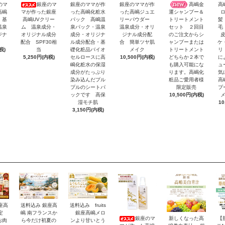
のマ
銀座のマ
銀座のママが作
銀座のママが作
高嶋金
高
高嶋
マが作った銀座
った高嶋化粧水
った高嶋ジュエ
運シャンプー＆
 基
高嶋UVクリー
パック 高嶋温
リーパウダー
髪
トリートメント
温泉
ム 温泉成分・
泉パック・温泉
温泉成分・オリ
毛
セット ２回目
ジナ
オリジナル成分
成分・オリジナ
ジナル成分配
のご注文からシ
配合 SPF30相
ル成分配合・基
合 簡単ツヤ肌
ケ
ャンプーまたは
税)
当
礎化粧品バイオ
メイク
リ
トリートメント
5,250円(内税)
セルロースに高
10,500円(内税)
に
どちらか２本で
嶋化粧水の保湿
ュ
も購入可能にな
成分がたっぷり
気
ります。高嶋化
染み込んだプル
高
粧品ご愛用者様
プルのシートパ
プ
限定販売
ックです 高保
10,500円(内税)
湿モチ肌
10
3,150円(内税)
座高
送料込み 銀座高
送料込み fruits
限定
嶋 南フランスか
銀座高嶋メロ
銀座のマ
新しくなった高
【
お肉
ら今だけ初夏の
ンより甘いとう