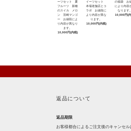
ーツセット 夏
の福袋 お
イーツセット
フルーツ 新種
により内容
本場老舗店とコ
のスイカ メロ
なります
ラボ お値段に
ン 宮崎マンゴ
10,000円(
より内容が異な
ー お値段によ
ります。
り内容が異なり
10,000円(内税)
ます。
10,000円(内税)
返品について
返品期限
お客様都合によるご注文後のキャンセル