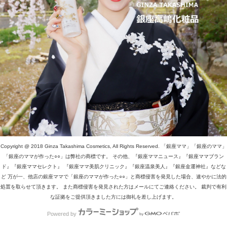
Copyright @ 2018 Ginza Takashima Cosmetics, All Rights Reserved. 「銀座ママ」「銀座のママ」
「銀座のママが作った○○」は弊社の商標です。 その他、『銀座ママニュース』『銀座ママブラン
ド』『銀座ママセレクト』 『銀座ママ美肌クリニック』『銀座温泉美人』『銀座金運神社』などな
ど 万が一、他店の銀座ママで「銀座のママが作った○○」と商標侵害を発見した場合、速やかに法的
処置を取らせて頂きます。 また商標侵害を発見された方はメールにてご連絡ください。 裁判で有利
な証拠をご提供頂きました方には御礼を差し上げます。
Powered by