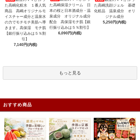
た高嶋保湿クリーム 日
た高嶋化粧水 １番人気
た高嶋洗顔ジェル 基礎
本の桜と日本酒成分・温
商品 高嶋オリジナルモ
化粧品 温泉成分 オリ
泉成分 オリジナル成分
イスチャー成分と温泉水
ジナル成分
配合 高保湿モチ肌【銀
の力でモチモチ美肌へ導
5,250円(内税)
行振り込みは５％割引】
きます。高保湿 モチ肌
6,090円(内税)
【銀行振り込みは５％割
引】
7,140円(内税)
もっと見る
おすすめ商品