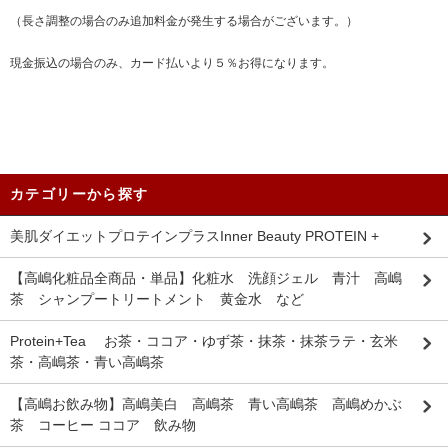
（長さ調整の場合のみ追加料金が発生する場合がございます。）
現金振込の場合のみ、カード払いより５％お得になります。
カテゴリーから探す
美肌ダイエットプロテインプラスInner Beauty PROTEIN +
【高嶋化粧品全商品・単品】化粧水 洗顔ジェル 青汁 高嶋
茶 シャンプートリートメント 黄金水 など
Protein+Tea お茶・ココア・ゆず茶・抹茶・抹茶ラテ・玄米
茶・高嶋茶・青い高嶋茶
【高嶋お飲み物】高嶋美白 高嶋茶 青い高嶋茶 高嶋めかぶ
茶 コーヒー ココア 飲み物