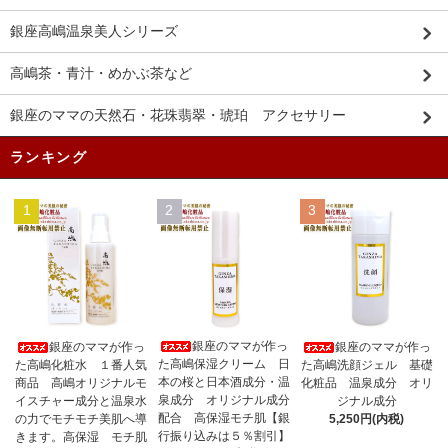
銀座高嶋温泉美人シリーズ
高嶋茶・青汁・めかぶ茶など
銀座のママの天然石・花珠翡翠・琥珀 アクセサリー
ランキング
1
2
3
銀座のママが作っ
銀座のママが作っ
銀座のママが作っ
た高嶋保湿クリーム 日
た高嶋化粧水 １番人気
た高嶋洗顔ジェル 基礎
本の桜と日本酒成分・温
商品 高嶋オリジナルモ
化粧品 温泉成分 オリ
泉成分 オリジナル成分
イスチャー成分と温泉水
ジナル成分
配合 高保湿モチ肌【銀
の力でモチモチ美肌へ導
5,250円(内税)
行振り込みは５％割引】
きます。高保湿 モチ肌