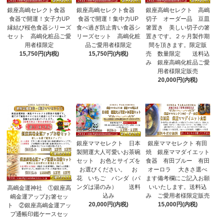
銀座高嶋セレクト食器
銀座高嶋セレクト食器
銀座高嶋セレクト 高嶋
食器で開運！女子力UP
食器で開運！集中力UP
切子 オーダー品 豆皿
縁結び桜色食器シリーズ
食べ過ぎ防止青い食器シ
箸置き 美しい切子の箸
セット 高嶋化粧品ご愛
リーズセット 高嶋化粧
置きです。２ヶ月製作期
用者様限定
品ご愛用者様限定
間を頂きます。限定販
15,750円(内税)
15,750円(内税)
売 数量限定 送料込
み 銀座高嶋化粧品ご愛
用者様限定販売
20,000円(内税)
銀座ママセレクト 日本
銀座ママセレクト 有田
製開運大人可愛いお茶碗
焼 銀座ママダイエット
セット お色とサイズを
食器 有田ブルー 有田
お選びください。 お
オーロラ 大きさ選べ
花 いちご パンダ（パ
ます備考欄にご記入お願
ンダは湯のみ） 送料
いいたします。送料込
高嶋金運神社 ①銀座高
込み
み ご愛用者様限定販売
嶋金運アップお箸セッ
20,000円(内税)
15,000円(内税)
ト ②銀座高嶋金運アッ
プ通帳印鑑ケースセッ