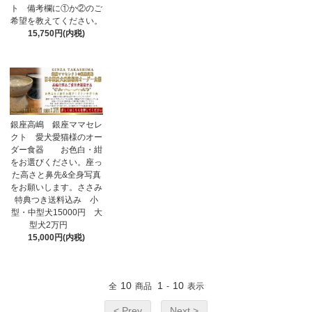
ト 備考欄に①か②のご
希望を教えてください。
15,750円(内税)
銀座高嶋 銀座ママセレ
クト 愛犬愛猫様のオー
ダー食器 お色白・紺
をお選びください。座っ
た高さと鼻先&全身写真
をお願いします。ささみ
特典つき送料込み 小
型・中型犬15000円 大
型犬2万円
15,000円(内税)
10
1
10
全
商品
-
表示
< Prev
Next >