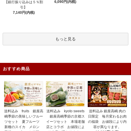
6,090円(内税)
【銀行振り込みは５％割
引】
7,140円(内税)
もっと見る
おすすめ商品
送料込み fruits 銀座高
送料込み 銀座高嶋 肉の
送料込み kyoto sweets
嶋季節の美味しいフルー
日限定 毎月変わるお肉
銀座高嶋季節の京都ス
ツセット 夏フルーツ
の福袋 お値段により内
イーツセット 本場老舗
新種のスイカ メロン
容が異なります。
店とコラボ お値段によ