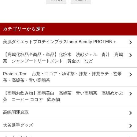
カテゴリーから探す
美肌ダイエットプロテインプラスInner Beauty PROTEIN +
【高嶋化粧品全商品・単品】化粧水 洗顔ジェル 青汁 高嶋
茶 シャンプートリートメント 黄金水 など
Protein+Tea お茶・ココア・ゆず茶・抹茶・抹茶ラテ・玄米
茶・高嶋茶・青い高嶋茶
【高嶋お飲み物】高嶋美白 高嶋茶 青い高嶋茶 高嶋めかぶ
茶 コーヒー ココア 飲み物
高嶋開運真珠
大谷選手グッズ