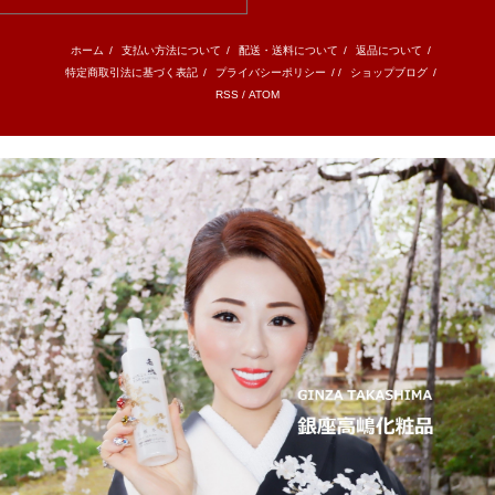
ホーム
/
支払い方法について
/
配送・送料について
/
返品について
/
特定商取引法に基づく表記
/
プライバシーポリシー
/ /
ショップブログ
/
RSS
/
ATOM