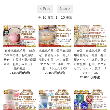
< Prev
Next >
10
1
10
全
商品
-
表示
銀座高嶋化粧品 銀座
高嶋化粧品ご愛用者様限
食器 高嶋化粧品ご愛
のママの良いものお取り
定 食器セット 美しい
用者様限定 軽量 有田
寄せ お客様と選ぶ南部
海外のお皿 パスタ皿、
焼きセット 縁起の良い
鉄器 お楽しみセット
マグカップ、小皿、大
野薔薇柄 お皿、マグカ
送料込み
皿、リクエストOK
ップ、ポット、急須 リ
21,000円(内税)
20,000円(内税)
クエストOK
20,000円(内税)