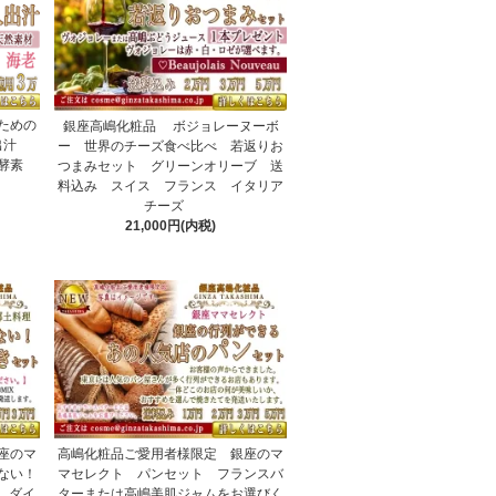
ための
銀座高嶋化粧品 ボジョレーヌーボ
人出汁
ー 世界のチーズ食べ比べ 若返りお
解酵素
つまみセット グリーンオリーブ 送
料込み スイス フランス イタリア
チーズ
21,000円(内税)
座のマ
高嶋化粧品ご愛用者様限定 銀座のマ
ない！
マセレクト パンセット フランスバ
円 ダイ
ターまたは高嶋美肌ジャムをお選びく