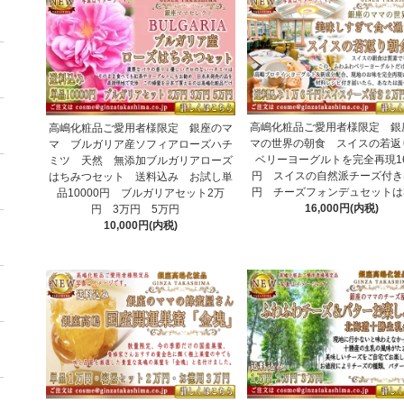
高嶋化粧品ご愛用者様限定 銀
高嶋化粧品ご愛用者様限定 銀座のマ
マの世界の朝食 スイスの若返
マ ブルガリア産ソフィアローズハチ
ベリーヨーグルトを完全再現16
ミツ 天然 無添加ブルガリアローズ
円 スイスの自然派チーズ付き
はちみつセット 送料込み お試し単
円 チーズフォンデュセットは
品10000円 ブルガリアセット2万
16,000円(内税)
円 3万円 5万円
10,000円(内税)