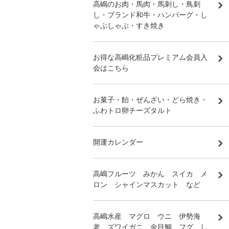
高嶋のお肉・馬肉・馬刺し・鳥刺
し・ブランド和牛・ハンバーグ・し
ゃぶしゃぶ・すき焼き
お得な高嶋化粧品プレミアム会員入
会はこちら
お菓子・飴・ぜんざい・どら焼き・
ふわトロ卵チーズタルト
開運カレンダー
高嶋フルーツ みかん スイカ メ
ロン シャインマスカット など
高嶋水産 マグロ ウニ 伊勢海
老 ズワイガニ 金目鯛 フグ し