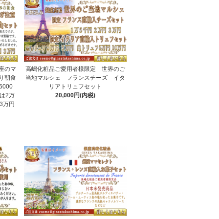
座のマ
高嶋化粧品ご愛用者様限定 世界のご
り朝食
当地マルシェ フランスチーズ イタ
000
リアトリュフセット
は2万
20,000円(内税)
3万円