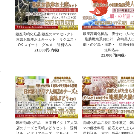
銀座高嶋化粧品 痩せたい人の
銀座高嶋化粧品 銀座のママセレクト
脂肪燃焼系お出汁 高嶋美
東京お散歩お土産セット リクエスト
鯛・のど黒・海老・ 脂肪分
OK スイート グルメ 送料込み
送料込み
21,000円(内税)
21,000円(内税)
銀座高嶋化粧品 日本初イタリア人気
高嶋化粧品ご愛用者様限定 銀
店のチーズと高嶋ぶどうセット 送料
マの郷土料理 歯応えがたまら
込み イタリアチーズ 北あかり ブ
送料込み お試し単品10000