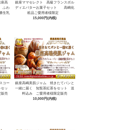
銀座高
銀座ママセレクト 高級フランスボル
 ふわ
ディエバターお菓子セット 高嶋化
勝生乳
粧品ご愛用者様限定
15,000円(内税)
スコー
銀座高嶋美肌ジャム 焼きたてパンと
をセッ
一緒に届く 知覧茶紅茶をセット 送
定販売
料込み ご愛用者様限定販売
10,000円(内税)