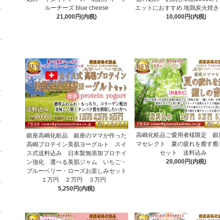
ルーチーズ blue cheese
エットにおすすめ 地鶏炭火焼き
21,000円(内税)
10,000円(内税)
高嶋化粧品ご愛用者様限定 銀
銀座高嶋化粧品 銀座のママが作った
マセレクト 夏の疲れを癒す癒
高嶋プロテイン美肌ヨーグルト スイ
セット 送料込み
ス式送料込み 日本製無添加プロテイ
20,000円(内税)
ン強化 選べる美肌ジャム いちご・
ブルーベリー・ローズお楽しみセット
１万円 ２万円 ３万円
5,250円(内税)