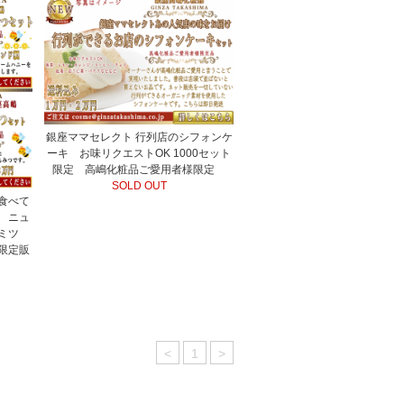
銀座ママセレクト 行列店のシフォンケ
ーキ お味リクエストOK 1000セット
限定 高嶋化粧品ご愛用者様限定
SOLD OUT
食べて
 ニュ
チミツ
限定販
<
1
>