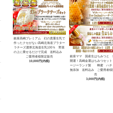
銀座高嶋プレミアム 幻の貴重生乳で
作ったクセがない高嶋北海道プラター
ラチーズ濃厚北海道生乳100％ 野菜
の上に乗せるだけで完成 送料込み
銀座ママ 国産生はちみつと 
ご愛用者様限定販売
開運！高嶋金運はちみつセット
10,000円(内税)
ージーランド製 蜂蜜 ハ
無添加 送料込み ご愛用者様
売
3,000円(内税)