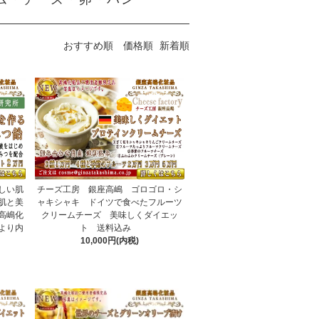
おすすめ順
価格順
新着順
しい肌
チーズ工房 銀座高嶋 ゴロゴロ・シ
肌と美
ャキシャキ ドイツで食べたフルーツ
高嶋化
クリームチーズ 美味しくダイエッ
より内
ト 送料込み
み
10,000円(内税)