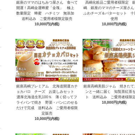
銀座のママのはちみつ屋さん 食べて
高嶋化粧品ご愛用者様限定 
開運！高嶋金運蜂蜜「金塊」 極上
嶋 銀座のママのチーズ屋さん
数量限定 蜂蜜 ハチミツ 無添加
ふわチーズ＆バターセット 十
送料込み ご愛用者様限定販売
使用
10,000円(内税)
10,000円(内税)
銀座高嶋プレミアム 北海道開運カチ
銀座高嶋美肌ジャム 焼きたて
ョカバロ チーズ お楽しみセット
ンと一緒に届く 知覧茶紅茶
濃厚北海道生乳100％ 薄く切ってフ
ト 送料込み ご愛用者様限
ライパンで焼き 野菜・パンにのせる
10,000円(内税)
だけで完成 送料込み ご愛用者様限
定販売
10,000円(内税)