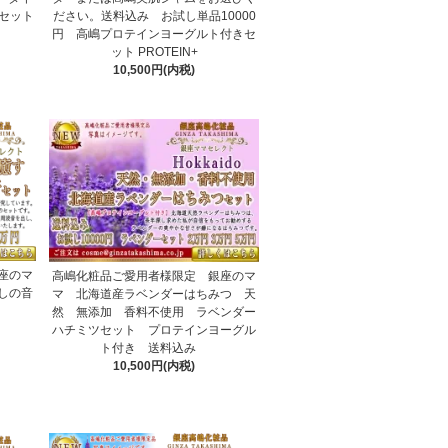
セット
ださい。送料込み お試し単品10000
円 高嶋プロテインヨーグルト付きセ
ット PROTEIN+
10,500円(内税)
座のマ
高嶋化粧品ご愛用者様限定 銀座のマ
しの音
マ 北海道産ラベンダーはちみつ 天
然 無添加 香料不使用 ラベンダー
ハチミツセット プロテインヨーグル
ト付き 送料込み
10,500円(内税)