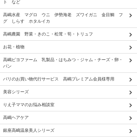
ト など
高嶋水産 マグロ ウニ 伊勢海老 ズワイガニ 金目鯛 フ
グ しらす ホタルイカ
高嶋農園 野菜・きのこ・松茸・筍・トリュフ
お花・植物
高嶋ピヨファーム 乳製品・はちみつ・ジャム・チーズ・卵・
パン
パリのお買い物代行サービス 高嶋プレミアム会員様専用
美容シリーズ
りえ子ママのお悩み相談室
高嶋ヘアケア
銀座高嶋温泉美人シリーズ