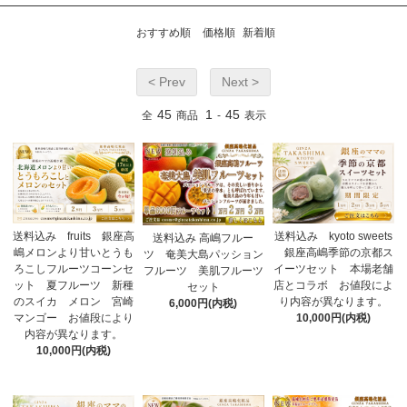
おすすめ順
価格順
新着順
< Prev
Next >
45
1
45
全
商品
-
表示
送料込み fruits 銀座高
送料込み kyoto sweets
送料込み 高嶋フルー
嶋メロンより甘いとうも
銀座高嶋季節の京都ス
ツ 奄美大島パッション
ろこしフルーツコーンセ
イーツセット 本場老舗
フルーツ 美肌フルーツ
ット 夏フルーツ 新種
店とコラボ お値段によ
セット
のスイカ メロン 宮崎
り内容が異なります。
6,000円(内税)
マンゴー お値段により
10,000円(内税)
内容が異なります。
10,000円(内税)