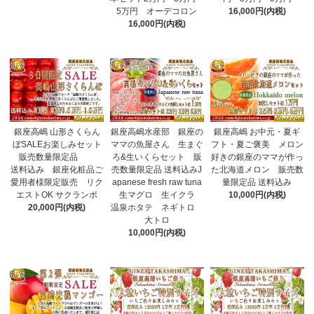
5万円 オーデコロン
16,000円(内税)
16,000円(内税)
銀座高嶋 山形さくらん
銀座高嶋水産部 銀座の
銀座高嶋 お中元・夏ギ
ぼSALEお楽しみセット
ママの魚屋さん 生まぐ
フト・夏ご褒美 メロン
販売数量限定品
ろ&生いくらセット 販
好きの銀座のママが作っ
送料込み 銀座化粧品ご
売数量限定品 送料込みJ
た北海道メロン 販売数
愛用者様限定販売 リク
apanese fresh raw tuna
量限定品 送料込み
エストOK サクランボ
生マグロ 生イクラ
10,000円(内税)
20,000円(内税)
温泉ホタテ ネギトロ
大トロ
10,000円(内税)