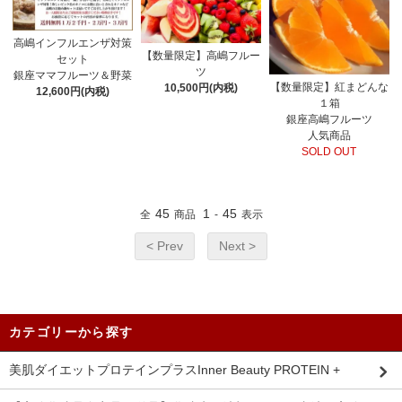
高嶋インフルエンザ対策
【数量限定】高嶋フルー
セット
ツ
銀座ママフルーツ＆野菜
【数量限定】紅まどんな
10,500円(内税)
12,600円(内税)
１箱
銀座高嶋フルーツ
人気商品
SOLD OUT
45
1
45
全
商品
-
表示
< Prev
Next >
カテゴリーから探す
美肌ダイエットプロテインプラスInner Beauty PROTEIN +