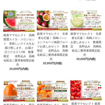
銀座ママセレクト 生産
銀座ママセレクト 生産
銀座ママセレクト 高嶋
者を応援！ 高嶋パッシ
者を応援！ 高嶋メロン
開運スイカ・メロンセッ
ョンフルーツ南国フルー
お楽しみセット 数量限
ト 美味しいスイカをお
ツお楽しみセット 数量
定 送料込み 高嶋化
届け致します。 お届け
限定 送料込み 高嶋
粧品ご愛用者様限定販
日リクエストOK 数量
化粧品ご愛用者様限定販
売
限定 送料込み 高嶋
売
20,000円(内税)
化粧品ご愛用者様限定販
20,000円(内税)
売
20,000円(内税)
銀座ママセレクト 銀座
銀座高嶋セレクト 限定