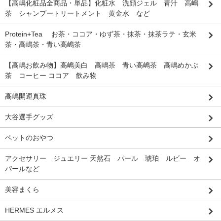
【高嶋化粧品全商品・単品】化粧水 洗顔ジェル 青汁 高嶋
茶 シャンプートリートメント 黄金水 など
Protein+Tea お茶・ココア・ゆず茶・抹茶・抹茶ラテ・玄米
茶・高嶋茶・青い高嶋茶
【高嶋お飲み物】高嶋美白 高嶋茶 青い高嶋茶 高嶋めかぶ
茶 コーヒー ココア 飲み物
高嶋開運真珠
大谷選手グッズ
ペットのおやつ
アクセサリー ジュエリー 天然石 パール 琥珀 ルビー オ
パールなど
美容まくら
HERMES エルメス