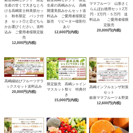
銀座高嶋セレクト 限定
ママフルーツ 山形さく
生産の高嶋みかん 高嶋
生産の甘くて大きなとろ
らんぼお徳用セット2万
開運美肌みかんセット送
ける高嶋富士柿美肌セッ
円・3万円・５万円 送
料込み ご愛用者様限定
ト 秋冬限定 パック付
料込み ご愛用者様限
販売 リピーター様割引
き セット①と②どちら
定販売
あり
かお選びください。送料
20,000円(内税)
12,600円(内税)
込み ご愛用者様限定販
売
12,000円(内税)
高嶋縁結びフルーツデラ
限定販売 高嶋シャイン
ックスセット送料込み
高嶋インフルエンザ対策
マスカット祭り 特典付
20,000円(内税)
セット
き
銀座ママフルーツ＆野菜
15,000円(内税)
12,600円(内税)