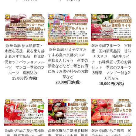
銀座高嶋 鹿児島農業・
銀座高嶋フルーツ 宮崎
銀座高嶋 りえ子ママお
水産を応援 夏を乗り越
産 国内最高品質 甘味
すすめ夏の京都グルメ
えるおすすめ品 鹿児島
と大きさ 国産生ライ
生麩まんじゅう 生姜の
便セットパッションフル
チ お味保証で安心お得
漬物などなどご飯とお酒
ーツ マンゴー季節のフ
セット 季節のフルーツ
にあうお供や料亭のお惣
ルーツ 送料込み
&野菜 マンゴー付き2
菜など
15,000円(内税)
万円から
20,000円(内税)
15,000円(内税)
高嶋化粧品ご愛用者様限
高嶋化粧品ご愛用者様限
銀座高嶋いちご農園 節
定 銀座高嶋いちご祭
定 高嶋パリ支局 世界
分大粒いちご福袋 イチ