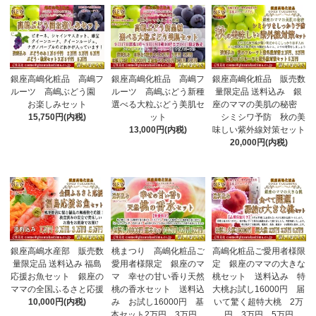
銀座高嶋化粧品 高嶋フ
銀座高嶋化粧品 高嶋フ
銀座高嶋化粧品 販売数
ルーツ 高嶋ぶどう園
ルーツ 高嶋ぶどう新種
量限定品 送料込み 銀
お楽しみセット
選べる大粒ぶどう美肌セ
座のママの美肌の秘密
15,750円(内税)
ット
シミシワ予防 秋の美
13,000円(内税)
味しい紫外線対策セット
20,000円(内税)
銀座高嶋水産部 販売数
桃まつり 高嶋化粧品ご
高嶋化粧品ご愛用者様限
量限定品 送料込み 福島
愛用者様限定 銀座のマ
定 銀座のママの大きな
応援お魚セット 銀座の
マ 幸せの甘い香り天然
桃セット 送料込み 特
ママの全国ふるさと応援
桃の香水セット 送料込
大桃お試し16000円 届
10,000円(内税)
み お試し16000円 基
いて驚く超特大桃 2万
本セット2万円 3万円
円 3万円 5万円