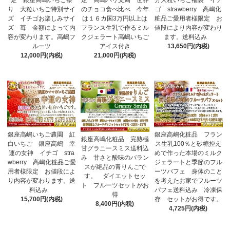
り 大粒いちご特別サイ
のチョコ食べ比べ 今年
ゴ strawberry 高嶋化
ズ イチゴお楽しみサイ
は１６カ国3万円以上は
粧品ご愛用者様限定 お
ズ 苺 金額によって内
フランス生乳で作るミル
値段により内容が変わり
容が変わります。高嶋フ
クジェラート高嶋いちご
ます。送料込み
ルーツ
アイス付き
13,650円(内税)
12,000円(内税)
21,000円(内税)
銀座高嶋いちご農園 紅
銀座高嶋化粧品 フラン
銀座高嶋化粧品 完熟極
白いちご 銀座高嶋 幸
ス生乳100％と砂糖控え
甘グラニースミス送料込
運の女神 イチゴ stra
めで作った本場のミルク
み 甘さと酸味のバラン
wberry 高嶋化粧品ご愛
ジェラートと季節のフル
スが絶品の青りんごで
用者様限定 お値段によ
ーツパフェ 身体のこと
す。 ダイエットセッ
り内容が変わります。送
を考えたお家でフルーツ
ト フルーツセットがお
料込み
パフェ送料込み 冷凍保
得
15,700円(内税)
存 セットがお得です。
8,400円(内税)
4,725円(内税)