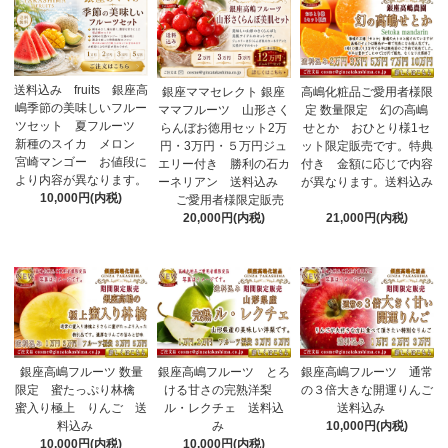
送料込み fruits 銀座高
銀座ママセレクト 銀座
高嶋化粧品ご愛用者様限
嶋季節の美味しいフルー
ママフルーツ 山形さく
定 数量限定 幻の高嶋
ツセット 夏フルーツ
らんぼお徳用セット2万
せとか おひとり様1セ
新種のスイカ メロン
円・3万円・５万円ジュ
ット限定販売です。特典
宮崎マンゴー お値段に
エリー付き 勝利の石カ
付き 金額に応じで内容
より内容が異なります。
ーネリアン 送料込み
が異なります。送料込み
10,000円(内税)
ご愛用者様限定販売
20,000円(内税)
21,000円(内税)
銀座高嶋フルーツ 数量
銀座高嶋フルーツ とろ
銀座高嶋フルーツ 通常
限定 蜜たっぷり林檎
ける甘さの完熟洋梨
の３倍大きな開運りんご
蜜入り極上 りんご 送
ル・レクチェ 送料込
送料込み
料込み
み
10,000円(内税)
10,000円(内税)
10,000円(内税)