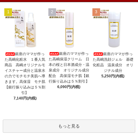
1
2
3
銀座のママが作っ
銀座のママが作っ
銀座のママが作っ
た高嶋保湿クリーム 日
た高嶋化粧水 １番人気
た高嶋洗顔ジェル 基礎
本の桜と日本酒成分・温
商品 高嶋オリジナルモ
化粧品 温泉成分 オリ
泉成分 オリジナル成分
イスチャー成分と温泉水
ジナル成分
配合 高保湿モチ肌【銀
の力でモチモチ美肌へ導
5,250円(内税)
行振り込みは５％割引】
きます。高保湿 モチ肌
6,090円(内税)
【銀行振り込みは５％割
引】
7,140円(内税)
もっと見る