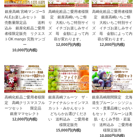
銀座高嶋 宮崎マンゴーS
高嶋化粧品ご愛用者様限
高嶋化粧品ご愛用者様限
ALEお楽しみセット 販
定 銀座高嶋いちご祭
定 銀座高嶋いちご祭
売数量限定品 送料
り 大粒いちご特別サイ
り 大粒いちご特別サイ
込み 銀座化粧品ご愛用
ズ イチゴお楽しみサイ
ズ イチゴお楽しみサイ
者様限定販売 リクエス
ズ 苺 金額によって内
ズ 苺 金額によって内
トOK mango 完熟マンゴ
容が変わります。
容が変わります。
ー
12,000円(内税)
12,000円(内税)
10,000円(内税)
高嶋化粧品ご愛用者様限
銀座高嶋フルーツ ザ・
銀座高嶋期間限定 北海
定 高嶋クリスマスフル
ファイナルシャインマス
道生プルーン・シソジュ
ーツセット 限定品
カット・みかんセット
ース・貴重品種じゃがい
銀座ママセレクト
どちらかお選びくださ
もセット プルーンは美
12,000円(内税)
い 送料込み ご愛用者
肌・むくみ予防・若返
様限定販売
り 送料込み ご愛用者
15,000円(内税)
様限定販売
10,000円(内税)