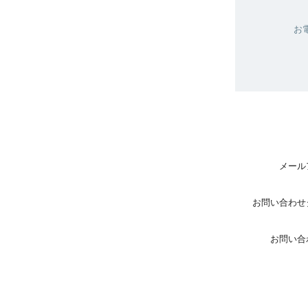
★弊社へ
これら
お電話での
お得意様
購入履歴の
ご入金後
メール
お問い合わせ
お問い合