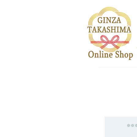
※※※※こ
★未購